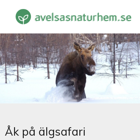
AVELSASNATURHEM.SE
NATUREN -SPÄNNANDE OCH INTRESSANT FAKTA
OM VÅR OMVÄRLD
Åk på älgsafari