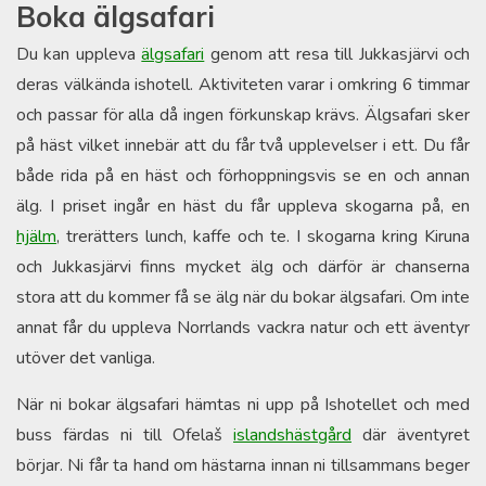
Boka älgsafari
Du kan uppleva
älgsafari
genom att resa till Jukkasjärvi och
deras välkända ishotell. Aktiviteten varar i omkring 6 timmar
och passar för alla då ingen förkunskap krävs. Älgsafari sker
på häst vilket innebär att du får två upplevelser i ett. Du får
både rida på en häst och förhoppningsvis se en och annan
älg. I priset ingår en häst du får uppleva skogarna på, en
hjälm
, trerätters lunch, kaffe och te. I skogarna kring Kiruna
och Jukkasjärvi finns mycket älg och därför är chanserna
stora att du kommer få se älg när du bokar älgsafari. Om inte
annat får du uppleva Norrlands vackra natur och ett äventyr
utöver det vanliga.
När ni bokar älgsafari hämtas ni upp på Ishotellet och med
buss färdas ni till Ofelaš
islandshästgård
där äventyret
börjar. Ni får ta hand om hästarna innan ni tillsammans beger