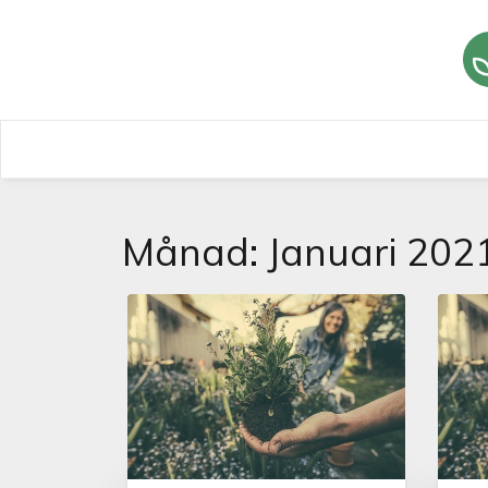
AVELSASNA
NATUREN -SPÄNNAN
Månad:
Januari 202