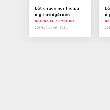
Låt ungdomar hjälpa
Lå
dig i trädgården
di
NATUR OCH KLIMATHOT
|
NA
20TH JANUARI 2021
20