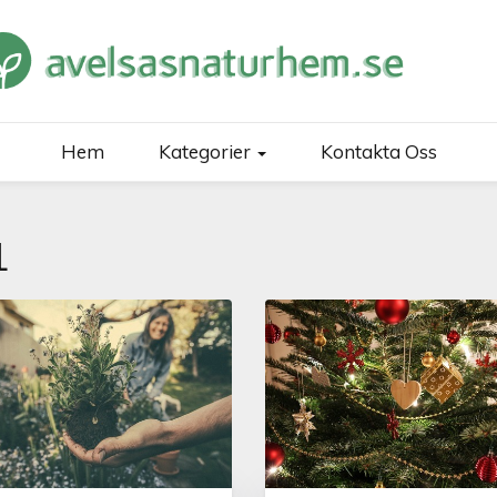
TURHEM.SE
DE OCH INTRESSANT FAKTA OM VÅR OMVÄRLD
Hem
Kategorier
Kontakta Oss
1